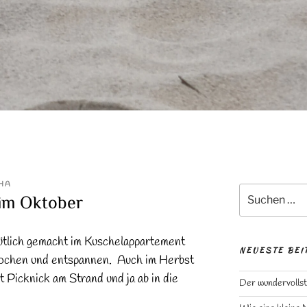
HA
Suchen
im Oktober
nach:
tlich gemacht im Kuschelappartement
NEUESTE BEI
kochen und entspannen. Auch im Herbst
it Picknick am Strand und ja ab in die
Der wundervollst