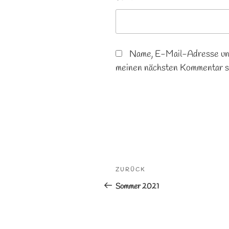
Name, E-Mail-Adresse und
meinen nächsten Kommentar s
Beitragsnavigation
Vorheriger
ZURÜCK
Beitrag
Sommer 2021