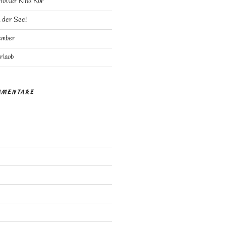
Mutter Kind Kur
n der See!
ember
rlaub
MMENTARE