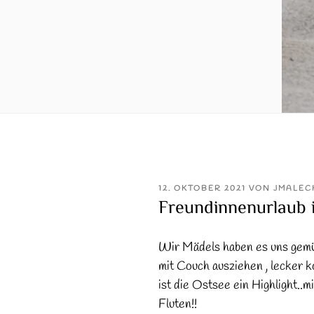
VERÖFFENTLICHT
12. OKTOBER 2021
VON
JMALEC
AM
Freundinnenurlaub 
Wir Mädels haben es uns gemü
mit Couch ausziehen , lecker 
ist die Ostsee ein Highlight..m
Fluten!!