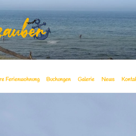
NDZAUBER | IHRE FE
N
hre Ferienwohnung
Buchungen
Galerie
News
Konta