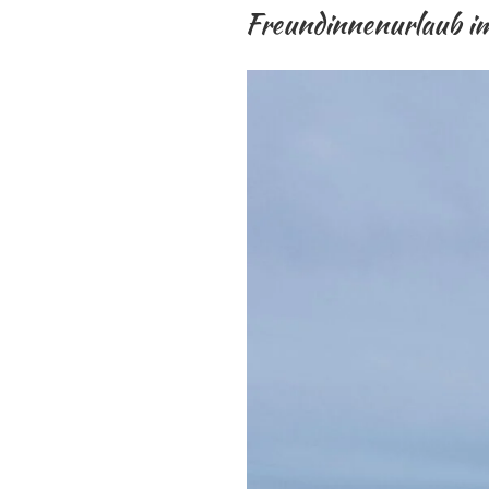
AM
Freundinnenurlaub i