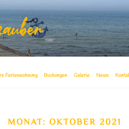
NDZAUBER | IHRE FE
N
hre Ferienwohnung
Buchungen
Galerie
News
Konta
MONAT:
OKTOBER 2021