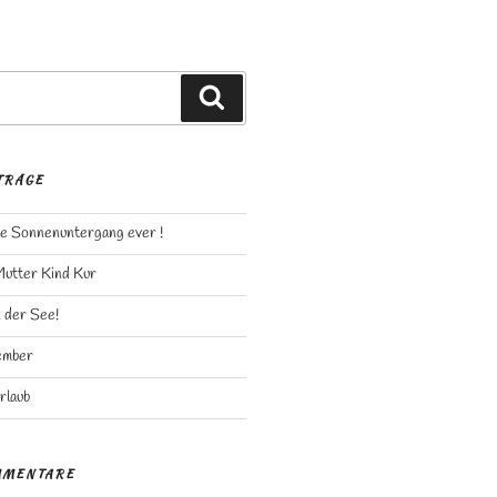
Suchen
TRÄGE
e Sonnenuntergang ever !
Mutter Kind Kur
n der See!
ember
rlaub
MMENTARE