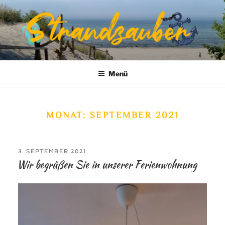
Zum
Inhalt
springen
DER STRANDZAUBER | IHRE
Urlaub auf der schönsten Insel
FERIENWOHNUNG AUF RÜGEN
Menü
MONAT:
SEPTEMBER 2021
VERÖFFENTLICHT
3. SEPTEMBER 2021
AM
Wir begrüßen Sie in unserer Ferienwohnung