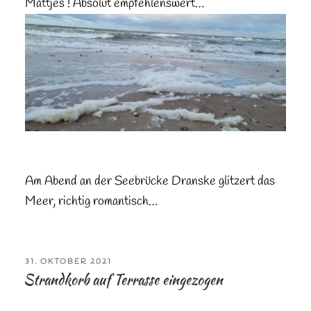
Mattjes ! Absolut empfehlenswert…
Am Abend an der Seebrücke Dranske glitzert das
Meer, richtig romantisch…
VERÖFFENTLICHT
31. OKTOBER 2021
AM
Strandkorb auf Terrasse eingezogen