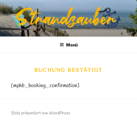
Zum
Inhalt
springen
DER STRANDZAUBER | IHRE
Urlaub auf der schönsten Insel
FERIENWOHNUNG AUF RÜGEN
Menü
BUCHUNG BESTÄTIGT
[mphb_booking_confirmation]
Stolz präsentiert von WordPress